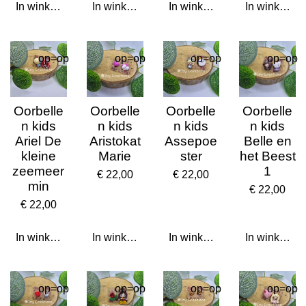
In winkelwagen
In winkelwagen
In winkelwagen
In winkelwa
op=op
op=op
op=op
op=op
Oorbelle
Oorbelle
Oorbelle
Oorbelle
n kids
n kids
n kids
n kids
Ariel De
Aristokat
Assepoe
Belle en
kleine
Marie
ster
het Beest
zeemeer
1
€ 22,00
€ 22,00
min
€ 22,00
€ 22,00
In winkelwagen
In winkelwagen
In winkelwagen
In winkelwa
op=op
op=op
op=op
op=op