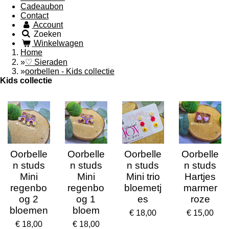
Cadeaubon
Contact
Account
Zoeken
Winkelwagen
Home
»
♡ Sieraden
»
oorbellen - Kids collectie
Kids collectie
Oorbelle
Oorbelle
Oorbelle
Oorbelle
n studs
n studs
n studs
n studs
Mini
Mini
Mini trio
Hartjes
regenbo
regenbo
bloemetj
marmer
og 2
og 1
es
roze
bloemen
bloem
€ 18,00
€ 15,00
€ 18,00
€ 18,00