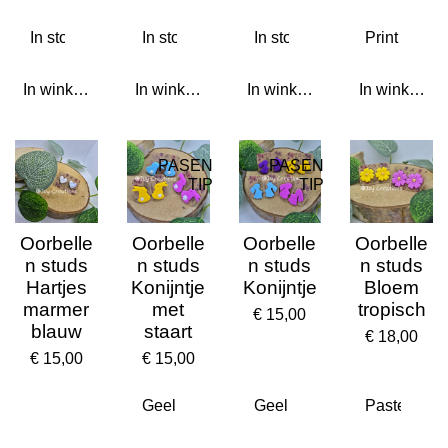
In winkelwagen
In winkelwagen
In winkelwagen
In winkelwa
PASEN
PASEN
TIP
TIP
Oorbelle
Oorbelle
Oorbelle
Oorbelle
n studs
n studs
n studs
n studs
Hartjes
Konijntje
Konijntje
Bloem
marmer
met
tropisch
€ 15,00
blauw
staart
€ 18,00
€ 15,00
€ 15,00