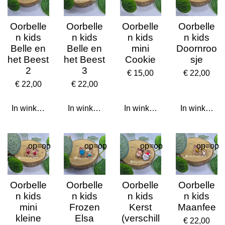
Oorbelle
Oorbelle
Oorbelle
Oorbelle
n kids
n kids
n kids
n kids
Belle en
Belle en
mini
Doornroo
het Beest
het Beest
Cookie
sje
2
3
€ 15,00
€ 22,00
€ 22,00
€ 22,00
In winkelwagen
In winkelwagen
In winkelwagen
In winkelwa
op=op
op=op
op=op
op=op
Oorbelle
Oorbelle
Oorbelle
Oorbelle
n kids
n kids
n kids
n kids
mini
Frozen
Kerst
Maanfee
kleine
Elsa
(verschill
€ 22,00