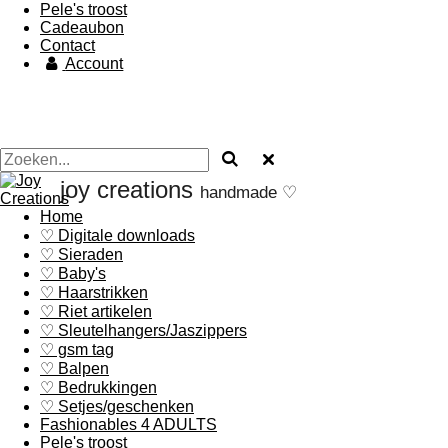
Pele's troost
Cadeaubon
Contact
Account
joy creations
handmade ♡
Home
♡ Digitale downloads
♡ Sieraden
♡ Baby's
♡ Haarstrikken
♡ Riet artikelen
♡ Sleutelhangers/Jaszippers
♡ gsm tag
♡ Balpen
♡ Bedrukkingen
♡ Setjes/geschenken
Fashionables 4 ADULTS
Pele's troost