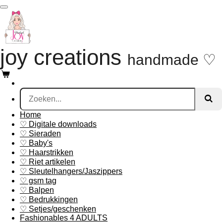
Ga
direct
naar
de
hoofdinhoud
joy creations
handmade ♡
Home
♡ Digitale downloads
♡ Sieraden
♡ Baby's
♡ Haarstrikken
♡ Riet artikelen
♡ Sleutelhangers/Jaszippers
♡ gsm tag
♡ Balpen
♡ Bedrukkingen
♡ Setjes/geschenken
Fashionables 4 ADULTS