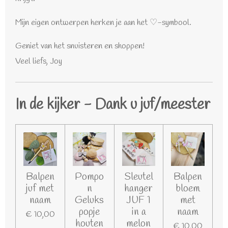
Mijn eigen ontwerpen herken je aan het ♡-symbool.
Geniet van het snuisteren en shoppen!
Veel liefs, Joy
In de kijker - Dank u juf/meester
Balpen
Pompo
Sleutel
Balpen
juf met
n
hanger
bloem
naam
Geluks
JUF 1
met
popje
in a
naam
€ 10,00
houten
melon
€ 10,00