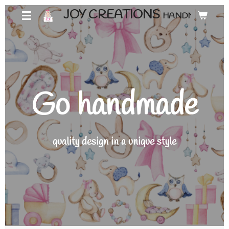
Ga
JOY CREATIONS
HANDMADE ♡
direct
naar
de
hoofdinhoud
Go handmade
quality design in a unique style