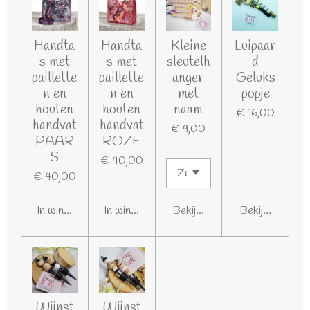
Handta
Handta
Kleine
Luipaar
s met
s met
sleutelh
d
paillette
paillette
anger
Geluks
n en
n en
met
popje
houten
houten
naam
€ 16,00
handvat
handvat
€ 9,00
PAAR
ROZE
S
€ 40,00
€ 40,00
In winkelwagen
In winkelwagen
Bekijk details
Bekijk details
Wijnst
Wijnst