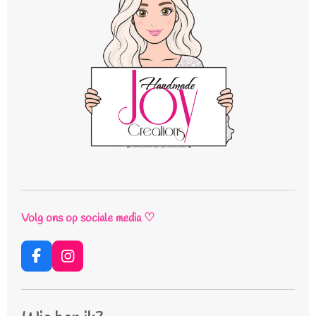
Volg ons op sociale media ♡
F
I
a
n
c
s
e
t