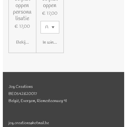
oppen
oppen
persona
€ 17,00
lisatie
€ 17,00
Bekijk details
In winkelwagen
Joy Creations
BE0542820017
België, Evergem, Riemesteenweg 91
joy.creations@hotmail.be