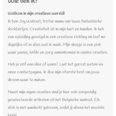
Wie ben ik?
b
a
o
g
o
r
Welkom in mijn creatieve wereld!
k
a
Ik ben Joy Walraet, trotse mama van twee fantastische
m
dochtertjes. Creativiteit zit in mijn hart en handen. Ik heb
een opleiding gevolgd in een creatieve richting en leef me
dagelijks uit in alles wat ik maak. Mijn shopje is een plek
waar passie, liefde en zorg samenkomen in unieke creaties.
Heb je zelf een idee of wens? Laat het gerust weten via
onze contactpagina. Ik doe mijn uiterste best om jouw
droom waar te maken.
Naast mijn eigen creaties vind je hier ook zorgvuldig
geselecteerde artikelen uit het Belgische aanbod. Elk
stuk is met aandacht gekozen, zodat jij alleen het mooiste
krijgt.