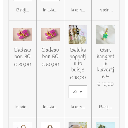
Bekijk details
In winkelwagen
In winkelwagen
In winkelwagen
Cadeau
Cadeau
Geluks
Gsm
bon 30
bon 50
poppetj
hangert
e in
je
€ 30,00
€ 50,00
buisje
klavertj
e 4
€ 18,00
€ 10,00
In winkelwagen
In winkelwagen
In winkelwagen
Bekijk details