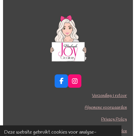
F
I
a
n
c
s
Verzending & retour
e
t
b
a
Algemene voorwaarden
o
g
o
r
Privacy Policy
k
a
Betalingsmogelijkheden
m
Deze website gebruikt cookies voor analyse-