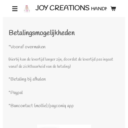
Ga
JOY CREATIONS
HANDMADE ♡
direct
naar
Betalingsmogelijkheden
de
hoofdinhoud
°Vooraf overmaken
(hierbij kan de levertijd langer zijn, doordat de levertijd pas ingaat
vanaf de zichtbaarheid van de betaling)
°Betaling bij afhalen
°Paypal
°Bancontact (mollie)/payconiq app