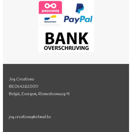
Joy Creations
BE0542820017
België, Evergem, Riemesteenweg 91
joy.creations@hotmail.be