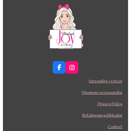
F
I
a
n
c
s
Verzending & retour
e
t
b
a
Algemene voorwaarden
o
g
o
r
Privacy Policy
k
a
Betalingsmogelijkheden
m
Contact