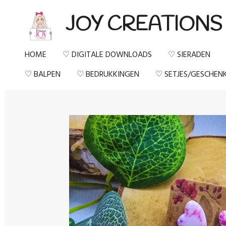
Ga
JOY CREATIONS
direct
naar
HOME
♡ DIGITALE DOWNLOADS
♡ SIERADEN
de
♡ BALPEN
♡ BEDRUKKINGEN
♡ SETJES/GESCHEN
hoofdinhoud