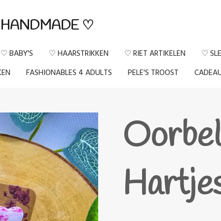
HANDMADE ♡
♡ BABY'S
♡ HAARSTRIKKEN
♡ RIET ARTIKELEN
♡ SL
KEN
FASHIONABLES 4 ADULTS
PELE'S TROOST
CADEA
Oorbel
Hartje