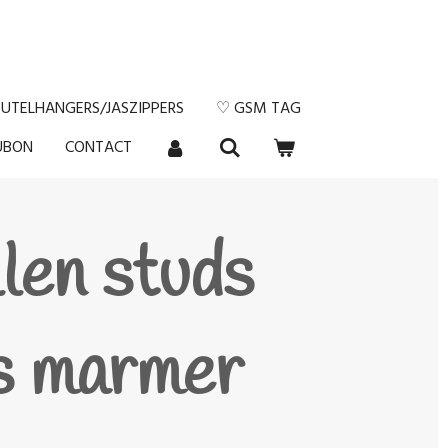
EUTELHANGERS/JASZIPPERS
♡ GSM TAG
UBON
CONTACT
len studs
s marmer