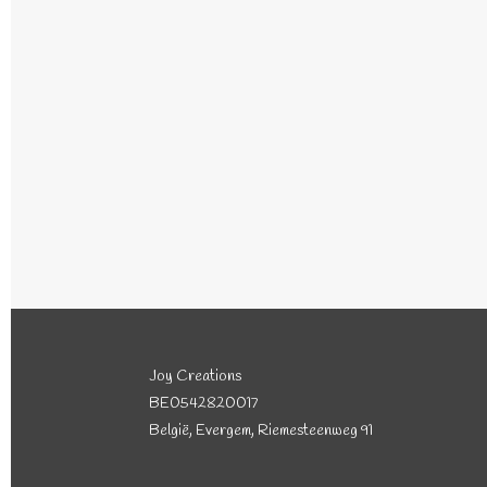
Joy Creations
BE0542820017
België, Evergem, Riemesteenweg 91