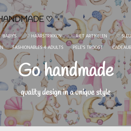
HANDMADE ♡
 BABY'S
♡ HAARSTRIKKEN
♡ RIET ARTIKELEN
♡ SLEU
EN
FASHIONABLES 4 ADULTS
PELE'S TROOST
CADEAU
Go handmade
quality design in a unique style