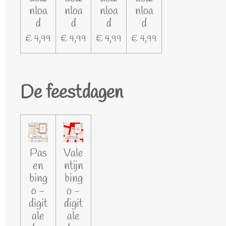
nloa
nloa
nloa
nloa
d
d
d
d
€ 4,99
€ 4,99
€ 4,99
€ 4,99
De feestdagen
Pas
Vale
en
ntijn
bing
bing
o -
o -
digit
digit
ale
ale