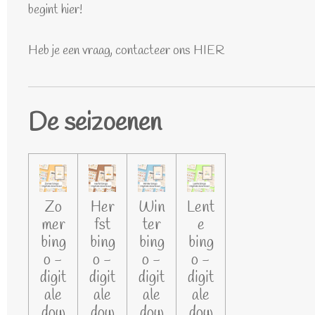
begint hier!
Heb je een vraag, contacteer ons HIER
De seizoenen
Zo
Her
Win
Lent
mer
fst
ter
e
bing
bing
bing
bing
o -
o -
o -
o -
digit
digit
digit
digit
ale
ale
ale
ale
dow
dow
dow
dow