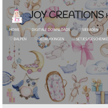
Ga
JOY CREATIONS
direct
naar
de
HOME
♡ DIGITALE DOWNLOADS
♡ SIERADEN
♡
hoofdinhoud
♡ BALPEN
♡ BEDRUKKINGEN
♡ SETJES/GESCHENK