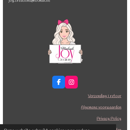
joy.creations@hotmail.be
F
I
a
n
c
s
Verzending & retour
e
t
b
a
Algemene voorwaarden
o
g
o
r
Privacy Policy
k
a