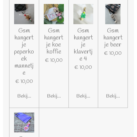
Gsm
Gsm
Gsm
Gsm
hangert
hangert
hangert
hangert
je
je koe
je
je beer
peperko
koffie
klavertj
€ 10,00
ek
e 4
€ 10,00
mannetj
€ 10,00
e
€ 10,00
Bekijk details
Bekijk details
Bekijk details
Bekijk details