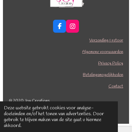
F
I
a
n
c
s
Verzending & retour
e
t
b
a
Algemene voorwaarden
o
g
o
r
Privacy Policy
k
a
Betalingsmogelijkheden
m
Contact
© 2020 Joy Creations
Deze website gebruikt cookies voor analyse-
Powered by
JouwWeb
doeleinden en/of het tonen van advertenties. Door
gebruik te blijven maken van de site gaat u hiermee
akkoord.