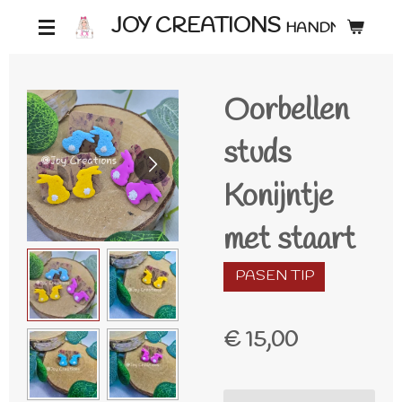
Ga
JOY CREATIONS
HANDMADE ♡
direct
naar
Oorbellen
de
hoofdinhoud
studs
Konijntje
met staart
PASEN TIP
€ 15,00