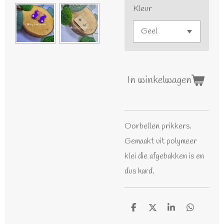
Kleur
In winkelwagen
Oorbellen prikkers.
Gemaakt uit polymeer
klei die afgebakken is en
dus hard.
D
D
S
D
e
e
h
e