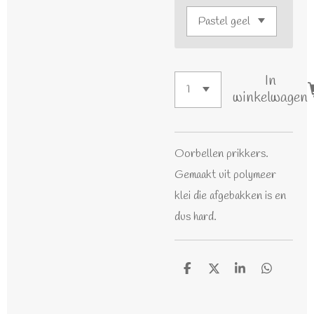
In
winkelwagen
Oorbellen prikkers.
Gemaakt uit polymeer
klei die afgebakken is en
dus hard.
D
D
S
D
e
e
h
e
l
e
a
l
e
l
r
e