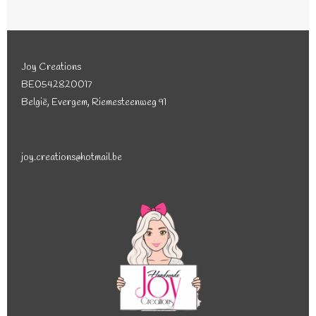
n
e
n
Joy Creations
BE0542820017
België, Evergem, Riemesteenweg 91
joy.creations@hotmail.be