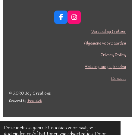
F
I
a
n
c
s
Verzending & retour
e
t
b
a
Algemene voorwaarden
o
g
o
r
Privacy Policy
k
a
Betalingsmogelijkheden
m
Contact
© 2020 Joy Creations
Powered by
JouwWeb
Deze website gebruikt cookies voor analyse-
doeleinden en/of het tonen van advertenties. Door