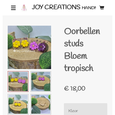
Ga
JOY CREATIONS
HANDMADE ♡
direct
naar
Oorbellen
de
hoofdinhoud
studs
Bloem
tropisch
€ 18,00
Kleur