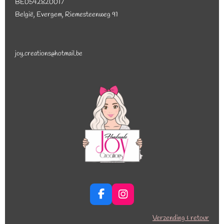
BE0542820017
België, Evergem, Riemesteenweg 91
joy.creations@hotmail.be
F
I
a
n
c
s
Verzending & retour