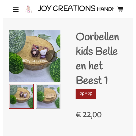
Ga
JOY CREATIONS
HANDMADE ♡
direct
naar
Oorbellen
de
hoofdinhoud
kids Belle
en het
Beest 1
op=op
€ 22,00