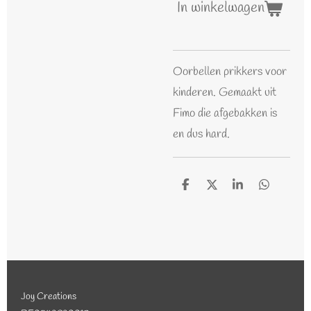
In winkelwagen
Oorbellen prikkers voor
kinderen. Gemaakt uit
Fimo die afgebakken is
en dus hard.
D
D
S
D
e
e
h
e
l
e
a
l
e
l
r
e
n
e
n
Joy Creations