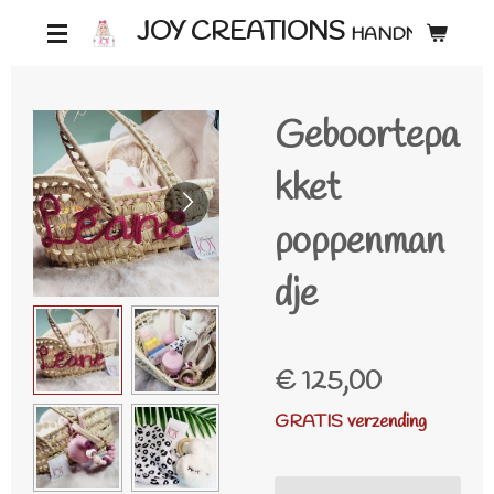
Ga
JOY CREATIONS
HANDMADE ♡
direct
naar
Geboortepa
de
hoofdinhoud
kket
poppenman
dje
€ 125,00
GRATIS verzending