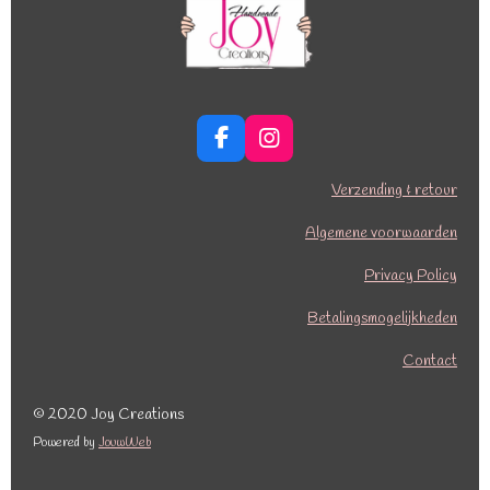
F
I
a
n
c
s
Verzending & retour
e
t
b
a
Algemene voorwaarden
o
g
o
r
Privacy Policy
k
a
Betalingsmogelijkheden
m
Contact
© 2020 Joy Creations
Powered by
JouwWeb