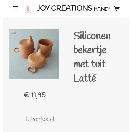
Ga
JOY CREATIONS
HANDMADE ♡
direct
naar
Siliconen
de
hoofdinhoud
bekertje
met tuit
Latté
€ 11,95
Uitverkocht