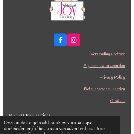
F
I
a
n
c
s
Verzending & retour
e
t
b
a
Algemene voorwaarden
o
g
o
r
Privacy Policy
k
a
Betalingsmogelijkheden
m
Contact
© 2020 Joy Creations
Deze website gebruikt cookies voor analyse-
Powered by
JouwWeb
doeleinden en/of het tonen van advertenties. Door