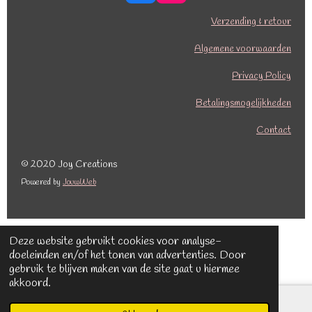
a
n
c
s
Verzending & retour
e
t
b
a
Algemene voorwaarden
o
g
o
r
Privacy Policy
k
a
Betalingsmogelijkheden
m
Contact
© 2020 Joy Creations
Powered by
JouwWeb
Deze website gebruikt cookies voor analyse-
doeleinden en/of het tonen van advertenties. Door
gebruik te blijven maken van de site gaat u hiermee
akkoord.