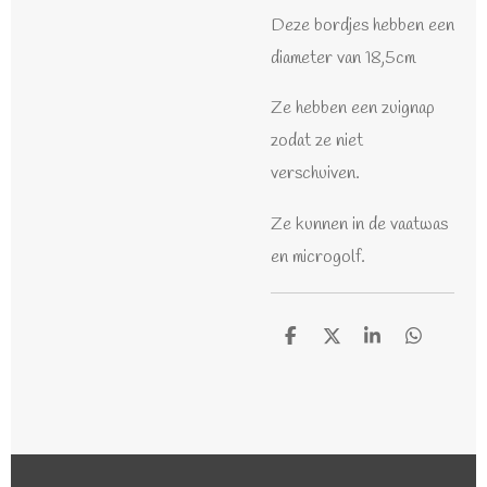
Deze bordjes hebben een
diameter van 18,5cm
Ze hebben een zuignap
zodat ze niet
verschuiven.
Ze kunnen in de vaatwas
en microgolf.
D
D
S
D
e
e
h
e
l
e
a
l
e
l
r
e
n
e
n