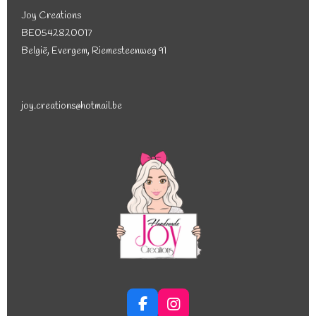
Joy Creations
BE0542820017
België, Evergem, Riemesteenweg 91
joy.creations@hotmail.be
F
I