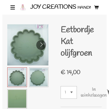
Ga
JOY CREATIONS
HANDMADE ♡
direct
naar
Eetbordje
de
hoofdinhoud
Kat
olijfgroen
€ 14,00
In
winkelwagen