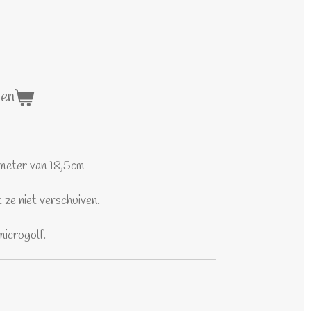
gen
ameter van 18,5cm
 ze niet verschuiven.
microgolf.