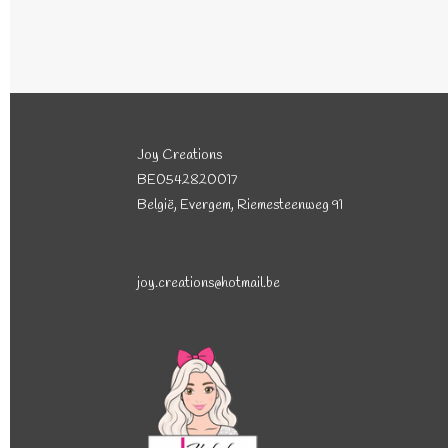
Joy Creations
BE0542820017
België, Evergem, Riemesteenweg 91
joy.creations@hotmail.be