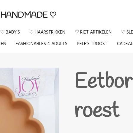
HANDMADE ♡
♡ BABY'S
♡ HAARSTRIKKEN
♡ RIET ARTIKELEN
♡ SL
KEN
FASHIONABLES 4 ADULTS
PELE'S TROOST
CADEA
Eetbor
roest