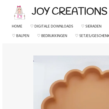
Ga
JOY CREATIONS
direct
naar
HOME
♡ DIGITALE DOWNLOADS
♡ SIERADEN
de
♡ BALPEN
♡ BEDRUKKINGEN
♡ SETJES/GESCHEN
hoofdinhoud