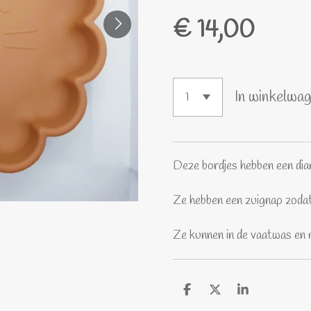
€ 14,00
In winkelwa
Deze bordjes hebben een di
Ze hebben een zuignap zodat
Ze kunnen in de vaatwas en 
D
D
S
e
e
h