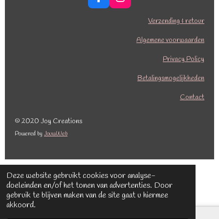
F
I
a
n
c
s
Verzending & retour
e
t
b
a
Algemene voorwaarden
o
g
o
r
Privacy Policy
k
a
Betalingsmogelijkheden
m
Contact
© 2020 Joy Creations
Powered by
JouwWeb
Deze website gebruikt cookies voor analyse-
doeleinden en/of het tonen van advertenties. Door
gebruik te blijven maken van de site gaat u hiermee
akkoord.