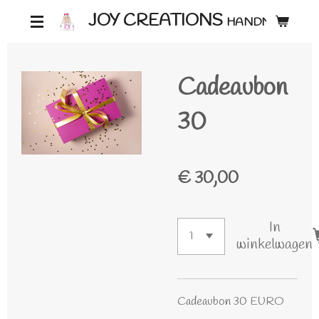
Ga
JOY CREATIONS
HANDMADE ♡
direct
naar
Cadeaubon
de
hoofdinhoud
30
€ 30,00
In
winkelwagen
Cadeaubon 30 EURO