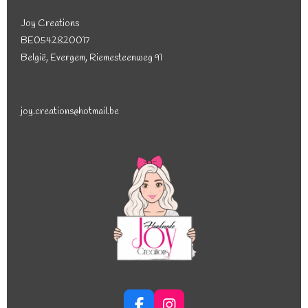
Joy Creations
BE0542820017
België, Evergem, Riemesteenweg 91
joy.creations@hotmail.be