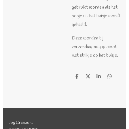
gebruikt worden als het
popje uit het buisje wordt
gehaald.
Deze worden bij
verzending nog gepimpt
met strikje op het buisje.
D
D
S
D
e
e
h
e
l
e
a
l
e
l
r
e
n
e
n
Joy Creations