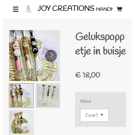
Ga
JOY CREATIONS
HANDMADE ♡
direct
naar
Gelukspopp
de
hoofdinhoud
etje in buisje
€ 18,00
Kleur