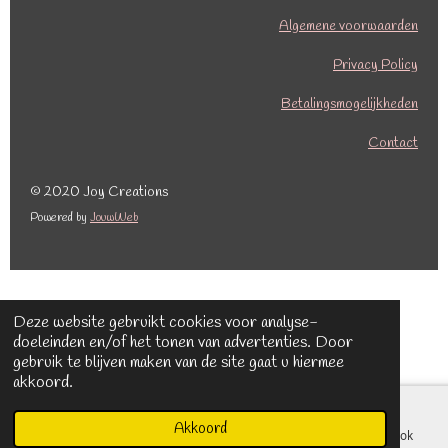
e
t
b
a
Algemene voorwaarden
o
g
o
r
Privacy Policy
k
a
Betalingsmogelijkheden
m
Contact
© 2020 Joy Creations
Powered by
JouwWeb
Deze website gebruikt cookies voor analyse-
doeleinden en/of het tonen van advertenties. Door
gebruik te blijven maken van de site gaat u hiermee
akkoord.
Akkoord
E-mailadres
Kaart
Facebook