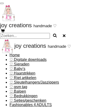
Ga
direct
naar
de
hoofdinhoud
joy creations
handmade ♡
joy creations
handmade ♡
Home
♡ Digitale downloads
♡ Sieraden
♡ Baby's
♡ Haarstrikken
♡ Riet artikelen
♡ Sleutelhangers/Jaszippers
♡ gsm tag
♡ Balpen
♡ Bedrukkingen
♡ Setjes/geschenken
Fashionables 4 ADULTS