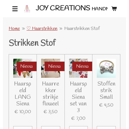
Ga
JOY CREATIONS
HANDMADE ♡
direct
naar
Home
»
♡ Haarstrikken
»
Haarstrikken Stof
de
Strikken Stof
hoofdinhoud
Nieuw
Nieuw
Nieuw
Haarsp
Haarre
Haarsp
Stoffen
eld
kker
eld
strik
LANG
strikje
Siena
Small
Siena
fluweel
set van
€ 4,50
3
€ 10,00
€ 3,50
€ 7,00