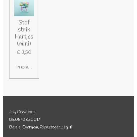
Stof
strik
Hartjes
(mini)
€ 3,50
In winkelwagen
Joy Creations
BE0542820017
België, Evergem, Riemesteenweg 91