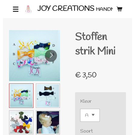
Ga
JOY CREATIONS
HANDMADE ♡
direct
naar
Stoffen
de
hoofdinhoud
strik Mini
€ 3,50
Kleur
Soort