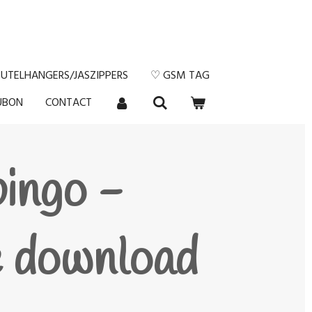
EUTELHANGERS/JASZIPPERS
♡ GSM TAG
UBON
CONTACT
bingo -
e download