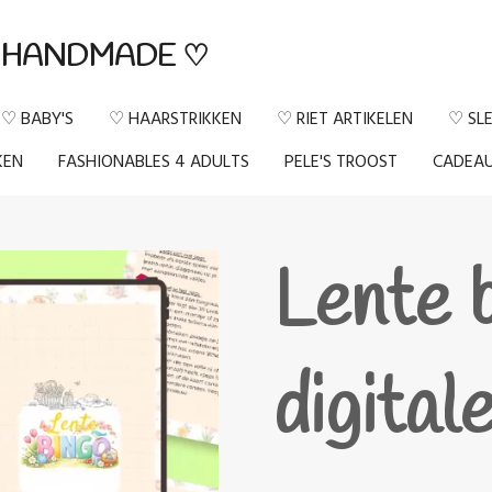
HANDMADE ♡
♡ BABY'S
♡ HAARSTRIKKEN
♡ RIET ARTIKELEN
♡ SL
KEN
FASHIONABLES 4 ADULTS
PELE'S TROOST
CADEA
Lente 
digital