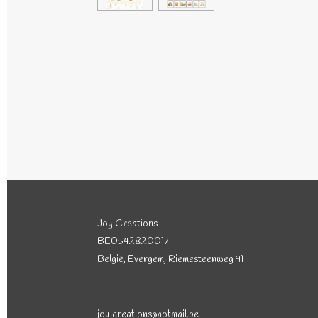
Joy Creations
BE0542820017
België, Evergem, Riemesteenweg 91
joy.creations@hotmail.be