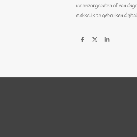
woonzorgcentra of een dago
makkelijk te gebruiken digital
D
D
S
e
e
h
l
e
a
e
l
r
n
e