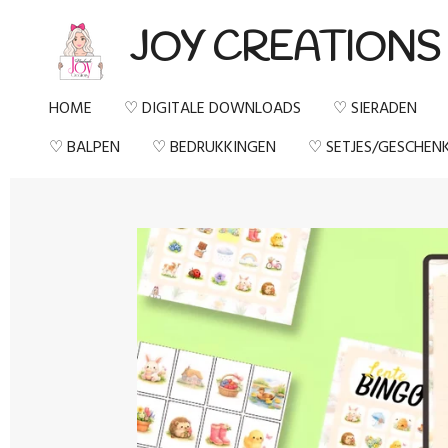
Ga
JOY CREATIONS
direct
naar
HOME
♡ DIGITALE DOWNLOADS
♡ SIERADEN
de
♡ BALPEN
♡ BEDRUKKINGEN
♡ SETJES/GESCHEN
hoofdinhoud