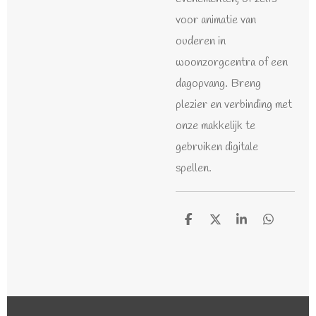
voor animatie van
ouderen in
woonzorgcentra of een
dagopvang. Breng
plezier en verbinding met
onze makkelijk te
gebruiken digitale
spellen.
D
D
S
D
e
e
h
e
l
e
a
l
e
l
r
e
n
e
n