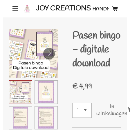
Ga
JOY CREATIONS
HANDMADE ♡
direct
naar
Pasen bingo
de
hoofdinhoud
- digitale
download
€ 4,99
In
winkelwagen