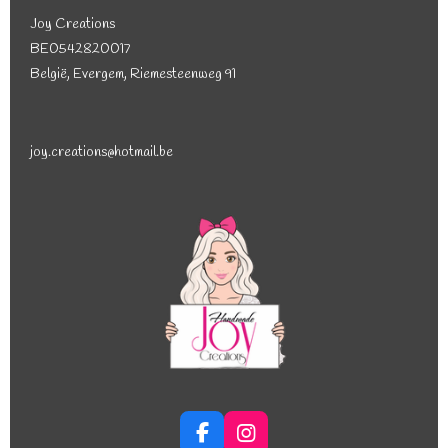
Joy Creations
BE0542820017
België, Evergem, Riemesteenweg 91
joy.creations@hotmail.be
F
I