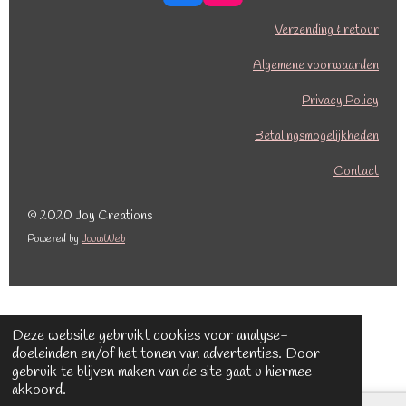
a
n
c
s
Verzending & retour
e
t
b
a
Algemene voorwaarden
o
g
o
r
Privacy Policy
k
a
Betalingsmogelijkheden
m
Contact
© 2020 Joy Creations
Powered by
JouwWeb
Deze website gebruikt cookies voor analyse-
doeleinden en/of het tonen van advertenties. Door
gebruik te blijven maken van de site gaat u hiermee
akkoord.