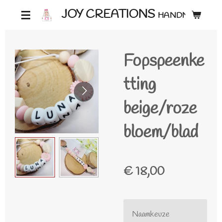
Ga
JOY CREATIONS
HANDMADE ♡
direct
naar
Fopspeenke
de
hoofdinhoud
tting
beige/roze
bloem/blad
€ 18,00
Naamkeuze