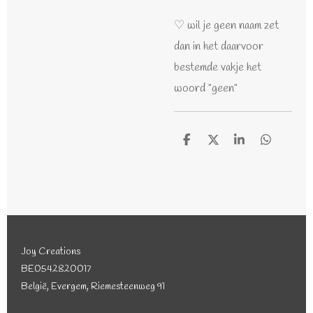
♡ wil je geen naam zet
dan in het daarvoor
bestemde vakje het
woord "geen"
D
D
S
D
e
e
h
e
l
e
a
l
e
l
r
e
n
e
n
Joy Creations
BE0542820017
België, Evergem, Riemesteenweg 91