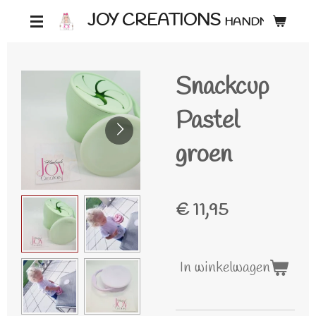
Ga
JOY CREATIONS
HANDMADE ♡
direct
naar
Snackcup
de
hoofdinhoud
Pastel
groen
€ 11,95
In winkelwagen