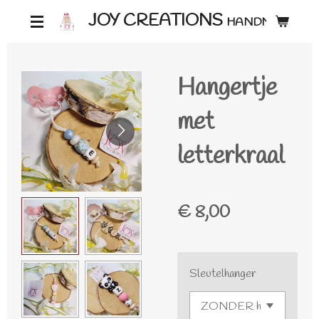
Ga
JOY CREATIONS
HANDMADE ♡
direct
naar
Hangertje
de
hoofdinhoud
met
letterkraal
€ 8,00
Sleutelhanger