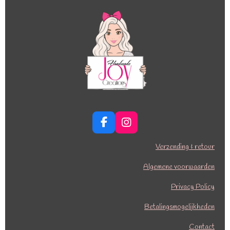
F
I
a
n
c
s
Verzending & retour
e
t
b
a
Algemene voorwaarden
o
g
o
r
Privacy Policy
k
a
Betalingsmogelijkheden
m
Contact