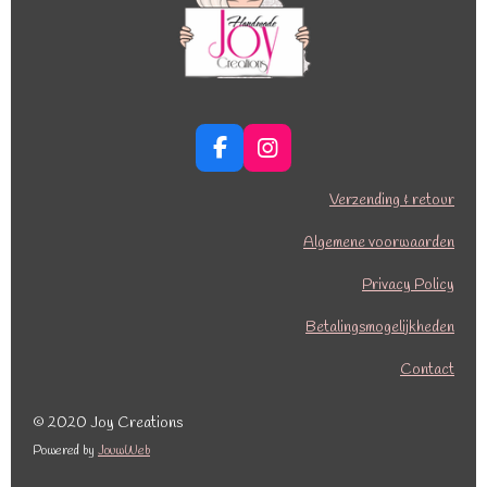
F
I
a
n
c
s
Verzending & retour
e
t
b
a
Algemene voorwaarden
o
g
o
r
Privacy Policy
k
a
Betalingsmogelijkheden
m
Contact
© 2020 Joy Creations
Powered by
JouwWeb