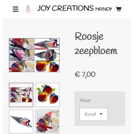
Ga
JOY CREATIONS
HANDMADE ♡
direct
naar
Roosje
de
hoofdinhoud
zeepbloem
€ 7,00
Kleur