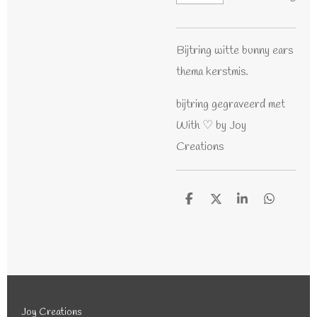
Bijtring witte bunny ears
thema kerstmis.
bijtring gegraveerd met
With ♡ by Joy
Creations
D
D
S
D
e
e
h
e
l
e
a
l
e
l
r
e
n
e
n
Joy Creations