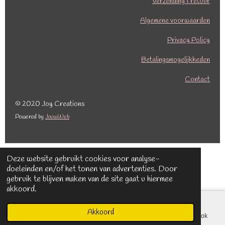
c
s
Verzending & retour
e
t
b
a
Algemene voorwaarden
o
g
o
r
Privacy Policy
k
a
Betalingsmogelijkheden
m
Contact
© 2020 Joy Creations
Powered by
JouwWeb
Deze website gebruikt cookies voor analyse-
doeleinden en/of het tonen van advertenties. Door
gebruik te blijven maken van de site gaat u hiermee
akkoord.
Akkoord
E-mailadres
Kaart
Facebook