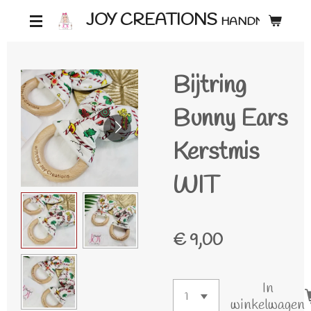
Ga
JOY CREATIONS
HANDMADE ♡
direct
naar
Bijtring
de
hoofdinhoud
Bunny Ears
Kerstmis
WIT
€ 9,00
In
winkelwagen