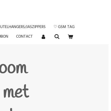
EUTELHANGERS/JASZIPPERS
♡ GSM TAG
UBON
CONTACT
boom
g met