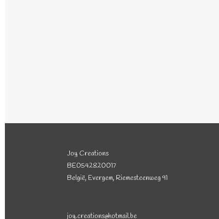
Joy Creations
BE0542820017
België, Evergem, Riemesteenweg 91
joy.creations@hotmail.be