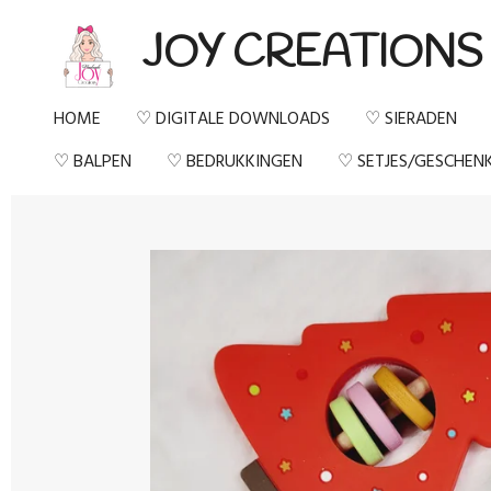
Ga
JOY CREATIONS
direct
naar
HOME
♡ DIGITALE DOWNLOADS
♡ SIERADEN
de
♡ BALPEN
♡ BEDRUKKINGEN
♡ SETJES/GESCHEN
hoofdinhoud