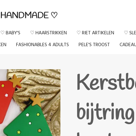
HANDMADE ♡
♡ BABY'S
♡ HAARSTRIKKEN
♡ RIET ARTIKELEN
♡ SL
KEN
FASHIONABLES 4 ADULTS
PELE'S TROOST
CADEA
Kerst
bijtrin