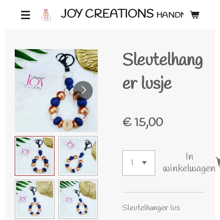
Ga
JOY CREATIONS
HANDMADE ♡
direct
naar
Sleutelhang
de
hoofdinhoud
er lusje
€ 15,00
In
winkelwagen
Sleutelhanger lus