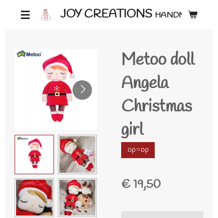
Ga
JOY CREATIONS
HANDMADE ♡
direct
naar
Metoo doll
de
hoofdinhoud
Angela
Christmas
girl
op=op
€ 19,50