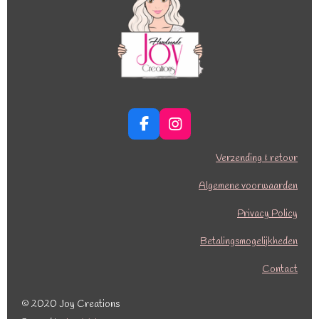
F
I
a
n
c
s
Verzending & retour
e
t
b
a
Algemene voorwaarden
o
g
o
r
Privacy Policy
k
a
Betalingsmogelijkheden
m
Contact
© 2020 Joy Creations