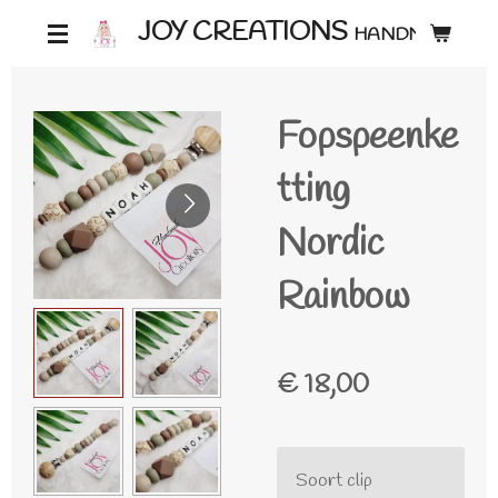
Ga
JOY CREATIONS
HANDMADE ♡
direct
naar
Fopspeenke
de
hoofdinhoud
tting
Nordic
Rainbow
€ 18,00
Soort clip