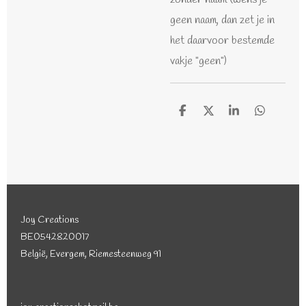
geen naam, dan zet je in
het daarvoor bestemde
vakje "geen")
D
D
S
D
e
e
h
e
l
e
a
l
e
l
r
e
n
e
n
Joy Creations
BE0542820017
België, Evergem, Riemesteenweg 91