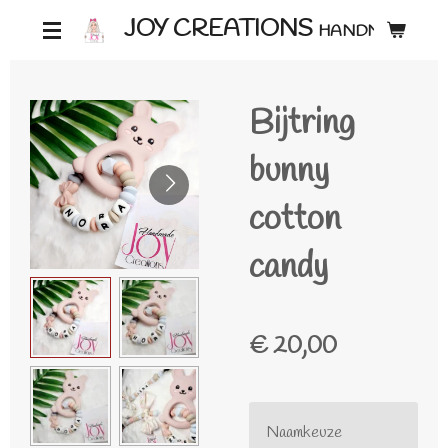
Ga
JOY CREATIONS
HANDMADE ♡
direct
naar
Bijtring
de
hoofdinhoud
bunny
cotton
candy
€ 20,00
Naamkeuze