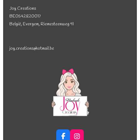
Joy Creations
BE0542820017
België, Evergem, Riemesteenweg 91
joy.creations@hotmail.be
F
I