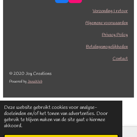
a
n
c
s
Verzending & retour
e
t
b
a
Algemene voorwaarden
o
g
o
r
Privacy Policy
k
a
Betalingsmogelijkheden
m
Contact
© 2020 Joy Creations
Powered by
JouwWeb
Deze website gebruikt cookies voor analyse-
doeleinden en/of het tonen van advertenties. Door
gebruik te blijven maken van de site gaat u hiermee
akkoord.