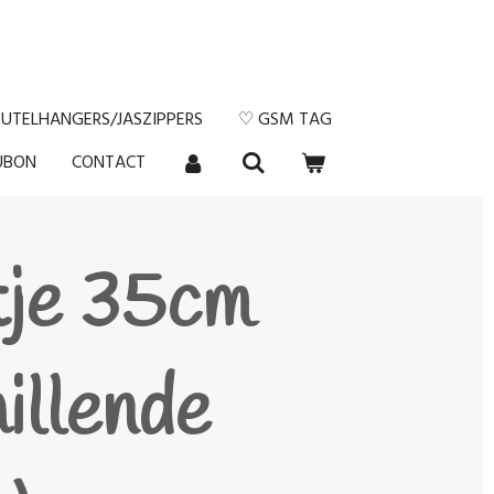
EUTELHANGERS/JASZIPPERS
♡ GSM TAG
UBON
CONTACT
tje 35cm
illende