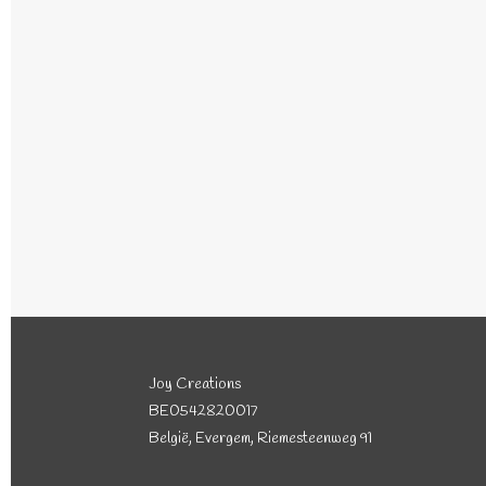
Joy Creations
BE0542820017
België, Evergem, Riemesteenweg 91