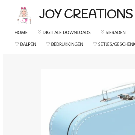
Ga
JOY CREATIONS
direct
naar
HOME
♡ DIGITALE DOWNLOADS
♡ SIERADEN
de
♡ BALPEN
♡ BEDRUKKINGEN
♡ SETJES/GESCHEN
hoofdinhoud