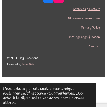
a
n
c
s
Verzending & retour
e
t
b
a
Algemene voorwaarden
o
g
o
r
Privacy Policy
k
a
Betalingsmogelijkheden
m
Contact
© 2020 Joy Creations
Powered by
JouwWeb
Deze website gebruikt cookies voor analyse-
doeleinden en/of het tonen van advertenties. Door
gebruik te blijven maken van de site gaat u hiermee
akkoord.