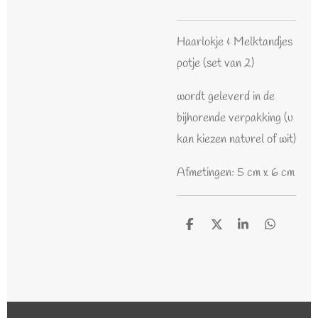
Haarlokje & Melktandjes
potje (set van 2)
wordt geleverd in de
bijhorende verpakking (u
kan kiezen naturel of wit)
Afmetingen: 5 cm x 6 cm
D
D
S
D
e
e
h
e
l
e
a
l
e
l
r
e
n
e
n