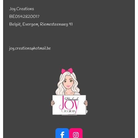
Joy Creations
BE0542820017
België, Evergem, Riemesteenweg 91
joy.creations@hotmail.be
F
I