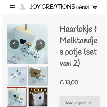
Ga
JOY CREATIONS
HANDMADE ♡
direct
naar
Haarlokje &
de
hoofdinhoud
Melktandje
s potje (set
van 2)
€ 13,00
Kleur verpakking