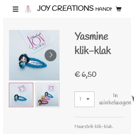
Ga
JOY CREATIONS
HANDMADE ♡
direct
naar
Yasmine
de
hoofdinhoud
klik-klak
€ 6,50
In
winkelwagen
Haarstrik klik-klak.