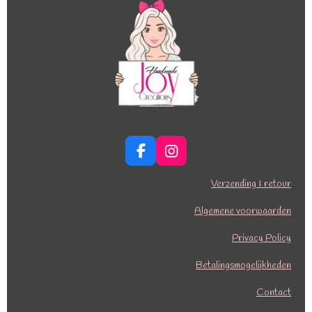
F
I
a
n
c
s
Verzending & retour
e
t
b
a
Algemene voorwaarden
o
g
o
r
Privacy Policy
k
a
Betalingsmogelijkheden
m
Contact