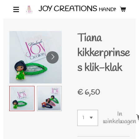
Ga
JOY CREATIONS
HANDMADE ♡
direct
naar
Tiana
de
hoofdinhoud
kikkerprinse
s klik-klak
€ 6,50
In
winkelwagen