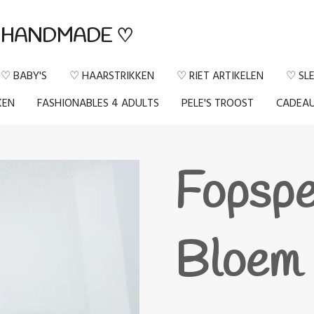
HANDMADE ♡
♡ BABY'S
♡ HAARSTRIKKEN
♡ RIET ARTIKELEN
♡ SL
KEN
FASHIONABLES 4 ADULTS
PELE'S TROOST
CADEA
Fopsp
Bloem 