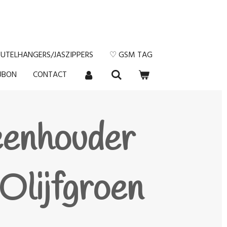
EUTELHANGERS/JASZIPPERS
♡ GSM TAG
UBON
CONTACT
eenhouder
Olijfgroen