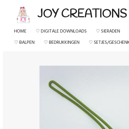
Ga
JOY CREATIONS
direct
naar
HOME
♡ DIGITALE DOWNLOADS
♡ SIERADEN
de
♡ BALPEN
♡ BEDRUKKINGEN
♡ SETJES/GESCHEN
hoofdinhoud