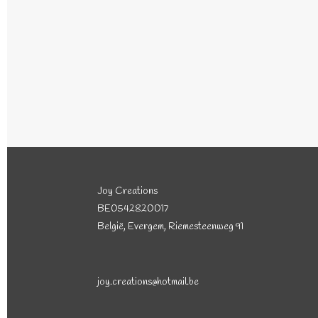
Joy Creations
BE0542820017
België, Evergem, Riemesteenweg 91
joy.creations@hotmail.be