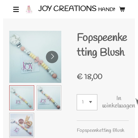
Ga
JOY CREATIONS
HANDMADE ♡
direct
naar
Fopspeenke
de
hoofdinhoud
tting Blush
€ 18,00
In
winkelwagen
Fopspeenketting Blush