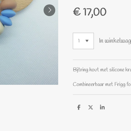
€ 17,00
In winkelwa
Bijtring hout met silicone kr
Combineerbaar met Frigg fo
D
D
S
e
e
h
l
e
a
e
l
r
n
e