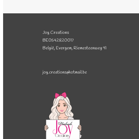
Joy Creations
BE0542820017
België, Evergem, Riemesteenweg 91
joy.creations@hotmail.be