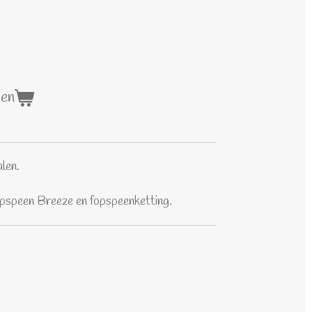
gen
alen.
pspeen Breeze en fopspeenketting.