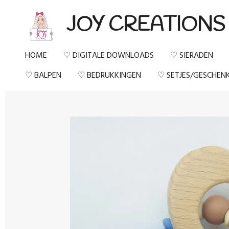
Ga
JOY CREATIONS
direct
naar
HOME
♡ DIGITALE DOWNLOADS
♡ SIERADEN
de
♡ BALPEN
♡ BEDRUKKINGEN
♡ SETJES/GESCHEN
hoofdinhoud