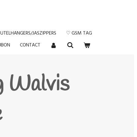
EUTELHANGERS/JASZIPPERS
♡ GSM TAG
UBON
CONTACT
g Walvis
e