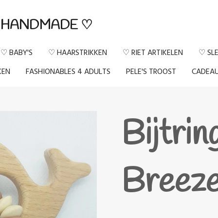
HANDMADE ♡
♡ BABY'S
♡ HAARSTRIKKEN
♡ RIET ARTIKELEN
♡ SL
KEN
FASHIONABLES 4 ADULTS
PELE'S TROOST
CADEA
Bijtrin
Breez