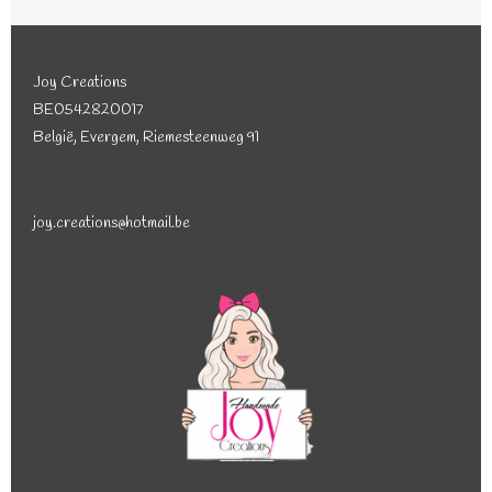
Joy Creations
BE0542820017
België, Evergem, Riemesteenweg 91
joy.creations@hotmail.be