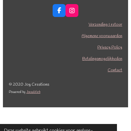
F
I
a
n
c
s
Verzending & retour
e
t
b
a
Algemene voorwaarden
o
g
o
r
Privacy Policy
k
a
Betalingsmogelijkheden
m
Contact
© 2020 Joy Creations
Powered by
JouwWeb
Deze website gebruikt cookies voor analyse-