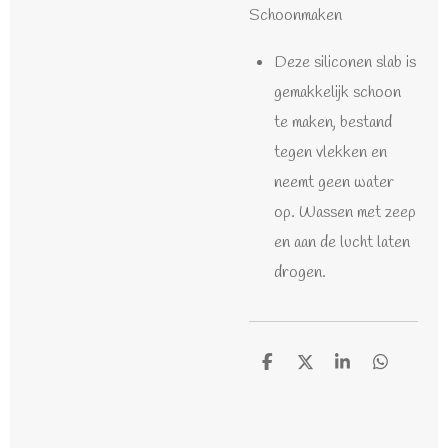
Schoonmaken
Deze siliconen slab is
gemakkelijk schoon
te maken, bestand
tegen vlekken en
neemt geen water
op. Wassen met zeep
en aan de lucht laten
drogen.
D
D
S
D
e
e
h
e
l
e
a
l
e
l
r
e
n
e
n