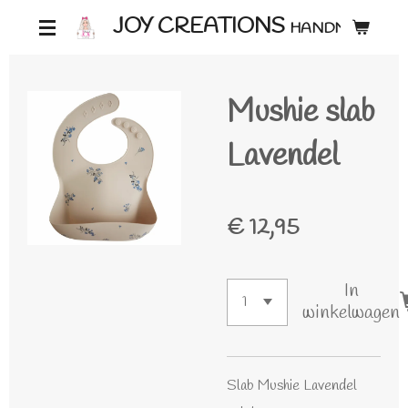
Ga
JOY CREATIONS
HANDMADE ♡
direct
naar
Mushie slab
de
hoofdinhoud
Lavendel
€ 12,95
In
winkelwagen
Slab Mushie Lavendel