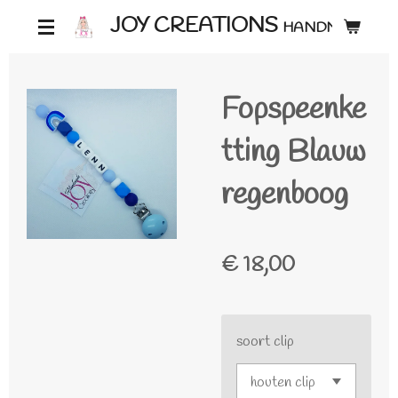
Ga
JOY CREATIONS
HANDMADE ♡
direct
naar
Fopspeenke
de
hoofdinhoud
tting Blauw
regenboog
€ 18,00
soort clip