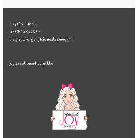
Joy Creations
BE0542820017
België, Evergem, Riemesteenweg 91
joy.creations@hotmail.be