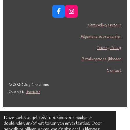
F
I
a
n
c
s
Verzending & retour
e
t
b
a
Algemene voorwaarden
o
g
o
r
Privacy Policy
k
a
Betalingsmogelijkheden
m
Contact
© 2020 Joy Creations
Powered by
JouwWeb
Deze website gebruikt cookies voor analyse-
doeleinden en/of het tonen van advertenties. Door
gebruik te blijven maken van de site gaat u hiermee