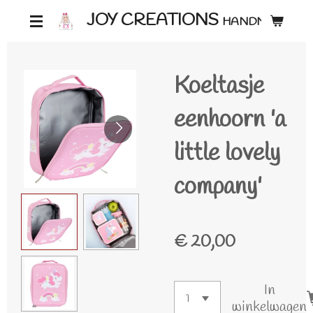
Ga
JOY CREATIONS
HANDMADE ♡
direct
naar
Koeltasje
de
hoofdinhoud
eenhoorn 'a
little lovely
company'
€ 20,00
In
winkelwagen