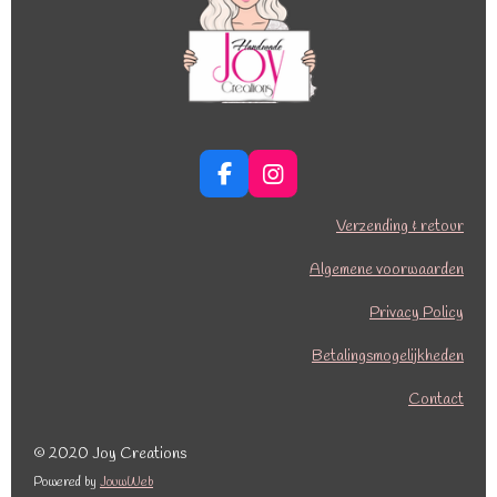
F
I
a
n
c
s
Verzending & retour
e
t
b
a
Algemene voorwaarden
o
g
o
r
Privacy Policy
k
a
Betalingsmogelijkheden
m
Contact
© 2020 Joy Creations
Powered by
JouwWeb