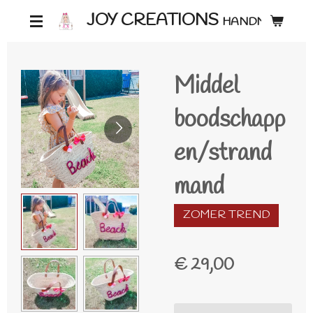
Ga
JOY CREATIONS
HANDMADE ♡
direct
naar
Middel
de
hoofdinhoud
boodschapp
en/strand
mand
ZOMER TREND
€ 29,00