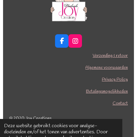
F
I
a
n
c
s
Verzending & retour
e
t
b
a
Algemene voorwaarden
o
g
o
r
Privacy Policy
k
a
Betalingsmogelijkheden
m
Contact
© 2020 Joy Creations
Deze website gebruikt cookies voor analyse-
Powered by
JouwWeb
doeleinden en/of het tonen van advertenties. Door