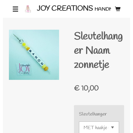
Ga
JOY CREATIONS
HANDMADE ♡
direct
naar
Sleutelhang
de
hoofdinhoud
er Naam
zonnetje
€ 10,00
Sleutelhanger