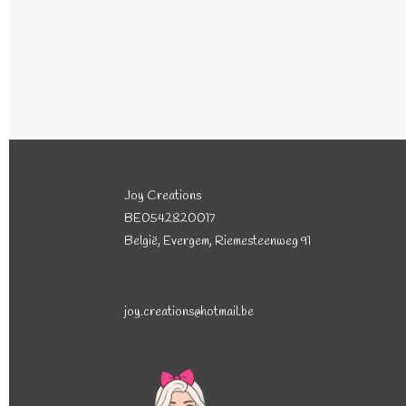
Joy Creations
BE0542820017
België, Evergem, Riemesteenweg 91
joy.creations@hotmail.be