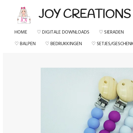
Ga
JOY CREATIONS
direct
naar
HOME
♡ DIGITALE DOWNLOADS
♡ SIERADEN
de
♡ BALPEN
♡ BEDRUKKINGEN
♡ SETJES/GESCHEN
hoofdinhoud