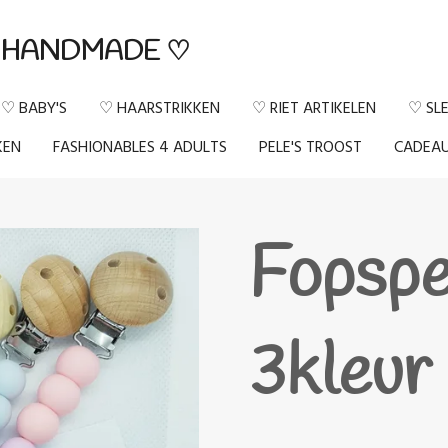
HANDMADE ♡
♡ BABY'S
♡ HAARSTRIKKEN
♡ RIET ARTIKELEN
♡ SL
KEN
FASHIONABLES 4 ADULTS
PELE'S TROOST
CADEA
Fopspe
3kleur