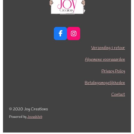
F
I
a
n
c
s
Verzending & retour
e
t
b
a
Algemene voorwaarden
o
g
o
r
Privacy Policy
k
a
Betalingsmogelijkheden
m
Contact
© 2020 Joy Creations
Powered by
JouwWeb