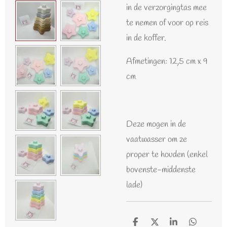
in de verzorgingtas mee
te nemen of voor op reis
in de koffer.
Afmetingen: 12,5 cm x 9
cm
Deze mogen in de
vaatwasser om ze
proper te houden (enkel
bovenste-middenste
lade)
D
D
S
D