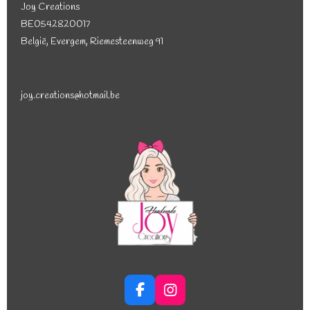
Joy Creations
BE0542820017
België, Evergem, Riemesteenweg 91
joy.creations@hotmail.be
F
I
a
n