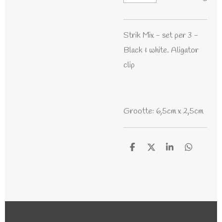
Strik Mix - set per 3 -
Black & white. Aligator
clip
Grootte: 6,5cm x 2,5cm
D
D
S
D
e
e
h
e
l
e
a
l
e
l
r
e
n
e
n