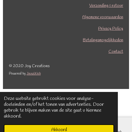
c
s
Verzending & retour
e
t
b
a
Algemene voorwaarden
o
g
o
r
Privacy Policy
k
a
Betalingsmogelijkheden
m
Contact
© 2020 Joy Creations
Powered by
JouwWeb
Deze website gebruikt cookies voor analyse-
doeleinden en/of het tonen van advertenties. Door
gebruik te blijven maken van de site gaat u hiermee
akkoord.
Akkoord
E-mailadres
Kaart
Facebook