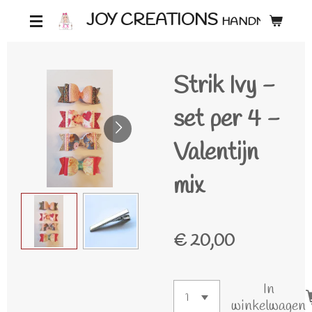
Ga
JOY CREATIONS
HANDMADE ♡
direct
naar
Strik Ivy -
de
hoofdinhoud
set per 4 -
Valentijn
mix
€ 20,00
In
winkelwagen