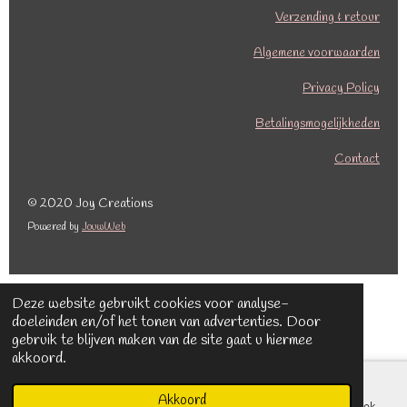
c
s
Verzending & retour
e
t
b
a
Algemene voorwaarden
o
g
o
r
Privacy Policy
k
a
Betalingsmogelijkheden
m
Contact
© 2020 Joy Creations
Powered by
JouwWeb
Deze website gebruikt cookies voor analyse-
doeleinden en/of het tonen van advertenties. Door
gebruik te blijven maken van de site gaat u hiermee
akkoord.
Akkoord
E-mailadres
Kaart
Facebook