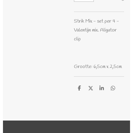
Strik Mix - set per 4 -
Valentijn mix. Aligator
clip
Grootte: 6,5cm x 2,5cm
D
D
S
D
e
e
h
e
l
e
a
l
e
l
r
e
n
e
n