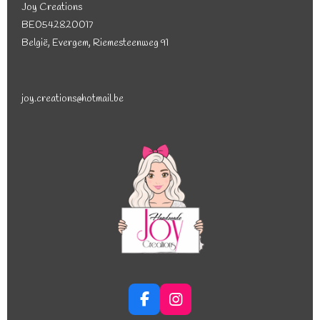
Joy Creations
BE0542820017
België, Evergem, Riemesteenweg 91
joy.creations@hotmail.be
F
I
a
n