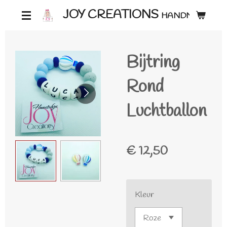
Ga
JOY CREATIONS
HANDMADE ♡
direct
naar
Bijtring
de
hoofdinhoud
Rond
Luchtballon
€ 12,50
Kleur