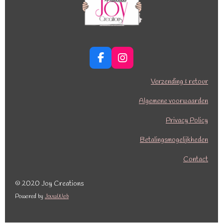
F
I
a
n
c
s
Verzending & retour
e
t
b
a
Algemene voorwaarden
o
g
o
r
Privacy Policy
k
a
Betalingsmogelijkheden
m
Contact
© 2020 Joy Creations
Powered by
JouwWeb