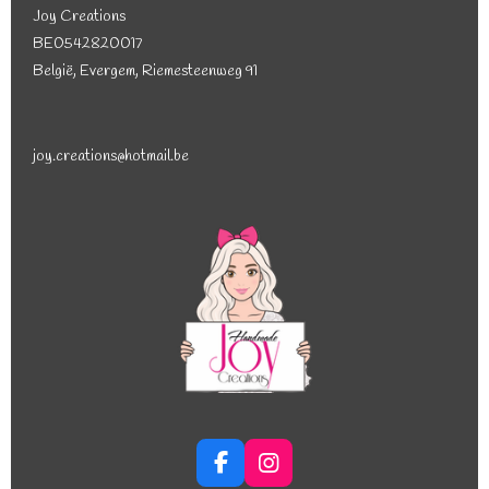
Joy Creations
BE0542820017
België, Evergem, Riemesteenweg 91
joy.creations@hotmail.be
F
I