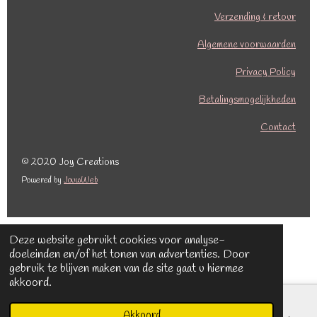
a
n
c
s
Verzending & retour
e
t
b
a
Algemene voorwaarden
o
g
o
r
Privacy Policy
k
a
Betalingsmogelijkheden
m
Contact
© 2020 Joy Creations
Powered by
JouwWeb
Deze website gebruikt cookies voor analyse-
doeleinden en/of het tonen van advertenties. Door
gebruik te blijven maken van de site gaat u hiermee
akkoord.
Akkoord