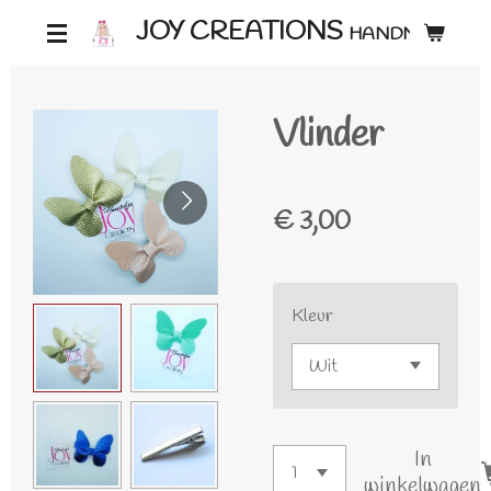
Ga
JOY CREATIONS
HANDMADE ♡
direct
naar
Vlinder
de
hoofdinhoud
€ 3,00
Kleur
In
winkelwagen