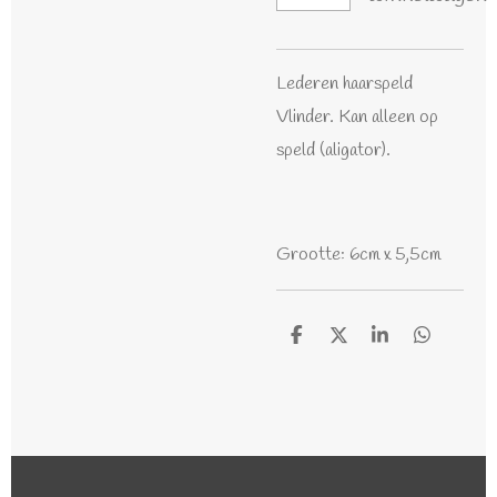
Lederen haarspeld
Vlinder. Kan alleen op
speld (aligator).
Grootte: 6cm x 5,5cm
D
D
S
D
e
e
h
e
l
e
a
l
e
l
r
e
n
e
n