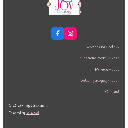
F
I
a
n
c
s
Verzending & retour
e
t
b
a
Algemene voorwaarden
o
g
o
r
Privacy Policy
k
a
Betalingsmogelijkheden
m
Contact
© 2020 Joy Creations
Powered by
JouwWeb