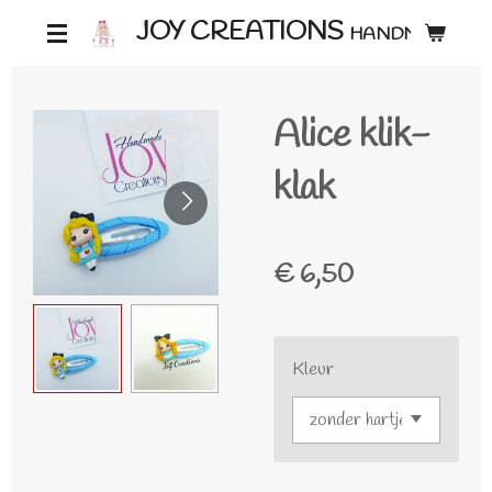
Ga
JOY CREATIONS
HANDMADE ♡
direct
naar
Alice klik-
de
hoofdinhoud
klak
€ 6,50
Kleur