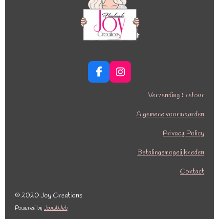
F
I
a
n
c
s
Verzending & retour
e
t
b
a
Algemene voorwaarden
o
g
o
r
Privacy Policy
k
a
Betalingsmogelijkheden
m
Contact
© 2020 Joy Creations
Powered by
JouwWeb