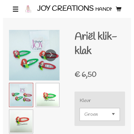
Ga
JOY CREATIONS
HANDMADE ♡
direct
naar
Ariël klik-
de
hoofdinhoud
klak
€ 6,50
Kleur